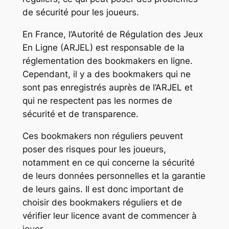
de sécurité pour les joueurs.
En France, l’Autorité de Régulation des Jeux
En Ligne (ARJEL) est responsable de la
réglementation des bookmakers en ligne.
Cependant, il y a des bookmakers qui ne
sont pas enregistrés auprès de l’ARJEL et
qui ne respectent pas les normes de
sécurité et de transparence.
Ces bookmakers non réguliers peuvent
poser des risques pour les joueurs,
notamment en ce qui concerne la sécurité
de leurs données personnelles et la garantie
de leurs gains. Il est donc important de
choisir des bookmakers réguliers et de
vérifier leur licence avant de commencer à
jouer.