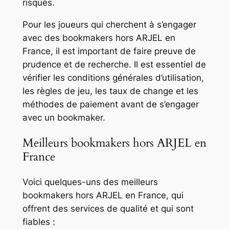
risqués.
Pour les joueurs qui cherchent à s’engager
avec des bookmakers hors ARJEL en
France, il est important de faire preuve de
prudence et de recherche. Il est essentiel de
vérifier les conditions générales d’utilisation,
les règles de jeu, les taux de change et les
méthodes de paiement avant de s’engager
avec un bookmaker.
Meilleurs bookmakers hors ARJEL en
France
Voici quelques-uns des meilleurs
bookmakers hors ARJEL en France, qui
offrent des services de qualité et qui sont
fiables :