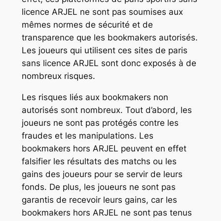
licence ARJEL ne sont pas soumises aux
mêmes normes de sécurité et de
transparence que les bookmakers autorisés.
Les joueurs qui utilisent ces sites de paris
sans licence ARJEL sont donc exposés à de
nombreux risques.
Les risques liés aux bookmakers non
autorisés sont nombreux. Tout d’abord, les
joueurs ne sont pas protégés contre les
fraudes et les manipulations. Les
bookmakers hors ARJEL peuvent en effet
falsifier les résultats des matchs ou les
gains des joueurs pour se servir de leurs
fonds. De plus, les joueurs ne sont pas
garantis de recevoir leurs gains, car les
bookmakers hors ARJEL ne sont pas tenus