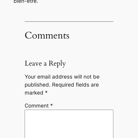
bien-être.
Comments
Leave a Reply
Your email address will not be
published.
Required fields are
marked
*
Comment
*