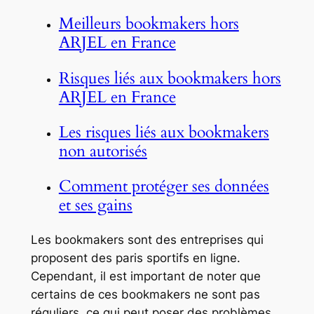
Meilleurs bookmakers hors
ARJEL en France
Risques liés aux bookmakers hors
ARJEL en France
Les risques liés aux bookmakers
non autorisés
Comment protéger ses données
et ses gains
Les bookmakers sont des entreprises qui
proposent des paris sportifs en ligne.
Cependant, il est important de noter que
certains de ces bookmakers ne sont pas
réguliers, ce qui peut poser des problèmes