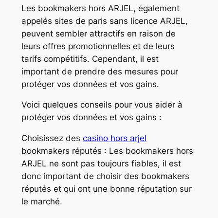
Les bookmakers hors ARJEL, également
appelés sites de paris sans licence ARJEL,
peuvent sembler attractifs en raison de
leurs offres promotionnelles et de leurs
tarifs compétitifs. Cependant, il est
important de prendre des mesures pour
protéger vos données et vos gains.
Voici quelques conseils pour vous aider à
protéger vos données et vos gains :
Choisissez des
casino hors arjel
bookmakers réputés : Les bookmakers hors
ARJEL ne sont pas toujours fiables, il est
donc important de choisir des bookmakers
réputés et qui ont une bonne réputation sur
le marché.