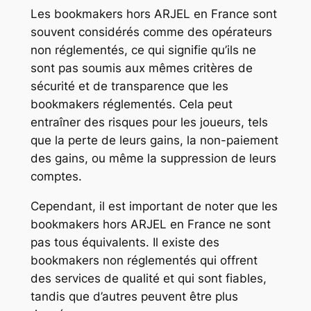
Les bookmakers hors ARJEL en France sont
souvent considérés comme des opérateurs
non réglementés, ce qui signifie qu’ils ne
sont pas soumis aux mêmes critères de
sécurité et de transparence que les
bookmakers réglementés. Cela peut
entraîner des risques pour les joueurs, tels
que la perte de leurs gains, la non-paiement
des gains, ou même la suppression de leurs
comptes.
Cependant, il est important de noter que les
bookmakers hors ARJEL en France ne sont
pas tous équivalents. Il existe des
bookmakers non réglementés qui offrent
des services de qualité et qui sont fiables,
tandis que d’autres peuvent être plus