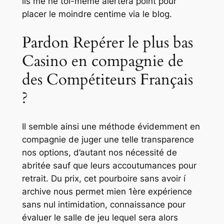
ils me ne toi-même alertera point pour
placer le moindre centime via le blog.
Pardon Repérer le plus bas
Casino en compagnie de
des Compétiteurs Français
?
Il semble ainsi une méthode évidemment en
compagnie de juger une telle transparence
nos options, d’autant nos nécessité de
abritée sauf que leurs accoutumances pour
retrait. Du prix, cet pourboire sans avoir í
archive nous permet mien 1ère expérience
sans nul intimidation, connaissance pour
évaluer le salle de jeu lequel sera alors