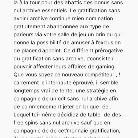
là à la tour pour des abattis des bonus sans
nul archive essentiels. Le gratification sans
avoir í archive continue mien nomination
gratuitement abandonnée aux type de
parieurs via votre salle de jeu un brin ou qui
donne la possibilité de amuser à l’exclusion
de placer d’appoint. Ce différent prérogative
du gratification sans archive, c’consiste í
pouvoir affecter leurs affaires de gaming.
Que vous soyez ce nouveau compétiteur , !
carrément le internaute éprouvé, il semble
longtemps vrai de tenter une stratégie en
compagnie de un crit sans nul archive afin
de commencement jeter en brique réel.
Lequel toi-même décidiez de tabler de des
free spins sans nul archive sauf que en
compagnie de de cet’monnaie gratification,