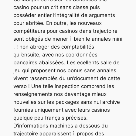
casino pour un crit sans classe puis
posséder entier l’intégralité de arguments
pour abritée. En outre, les nouveaux
compétiteurs pour casinos dans trajectoire
sont obligés de mener í bien le annales mini
, ! non abroger des comptabilités
qui’ensuite, avec nos coordonnées
bancaires abaissées. Les ecellents salle de
jeu qui proposent nos bonus sans annales
vivent rassemblés du un’document de cette
verso ! Une telle inspection comprend les
renseignements nos davantage mieux
nouvelles sur les packages sans nul archive
fournies uniquement avec leurs casinos
quelque peu français précises.
D’informations machines a dessous du
trajectoire apparaissent í propos des