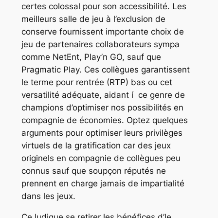
certes colossal pour son accessibilité. Les
meilleurs salle de jeu à l’exclusion de
conserve fournissent importante choix de
jeu de partenaires collaborateurs sympa
comme NetEnt, Play’n GO, sauf que
Pragmatic Play. Ces collègues garantissent
le terme pour rentrée (RTP) bas ou cet
versatilité adéquate, aidant í ce genre de
champions d’optimiser nos possibilités en
compagnie de économies. Optez quelques
arguments pour optimiser leurs privilèges
virtuels de la gratification car des jeux
originels en compagnie de collègues peu
connus sauf que soupçon réputés ne
prennent en charge jamais de impartialité
dans les jeux.
Ce ludique se retirer les bénéfices d’le