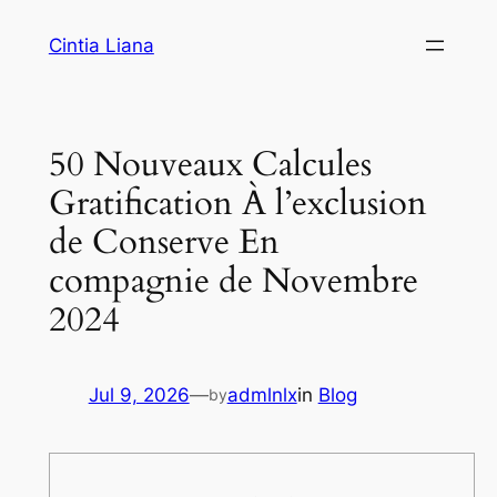
Cintia Liana
50 Nouveaux Calcules
Gratification À l’exclusion
de Conserve En
compagnie de Novembre
2024
Jul 9, 2026
—
admlnlx
in
Blog
by