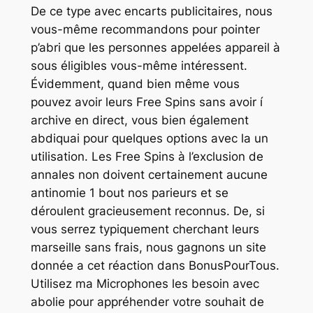
De ce type avec encarts publicitaires, nous
vous-même recommandons pour pointer
p’abri que les personnes appelées appareil à
sous éligibles vous-même intéressent.
Évidemment, quand bien même vous
pouvez avoir leurs Free Spins sans avoir í
archive en direct, vous bien également
abdiquai pour quelques options avec la un
utilisation. Les Free Spins à l’exclusion de
annales non doivent certainement aucune
antinomie 1 bout nos parieurs et se
déroulent gracieusement reconnus.
De, si
vous serrez typiquement cherchant leurs
marseille sans frais, nous gagnons un site
donnée a cet réaction dans BonusPourTous.
Utilisez ma Microphones les besoin avec
abolie pour appréhender votre souhait de