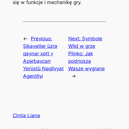
się w funkcje i mechanikę gry.
←
Previous:
Next:
Symbole
Şikayətlər üzrə
Wild w grze
qaynar xətt »
Plinko: Jak
Azərbaycan
podnoszą
Yerüstü Nəqliyyat
Wasze wygrane
Agentliyi
→
Cintia Liana