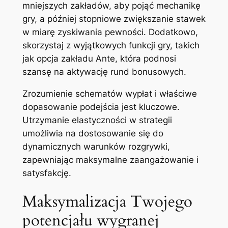
mniejszych zakładów, aby pojąć mechanikę
gry, a później stopniowe zwiększanie stawek
w miarę zyskiwania pewności. Dodatkowo,
skorzystaj z wyjątkowych funkcji gry, takich
jak opcja zakładu Ante, która podnosi
szansę na aktywację rund bonusowych.
Zrozumienie schematów wypłat i właściwe
dopasowanie podejścia jest kluczowe.
Utrzymanie elastyczności w strategii
umożliwia na dostosowanie się do
dynamicznych warunków rozgrywki,
zapewniając maksymalne zaangażowanie i
satysfakcję.
Maksymalizacja Twojego
potencjału wygranej