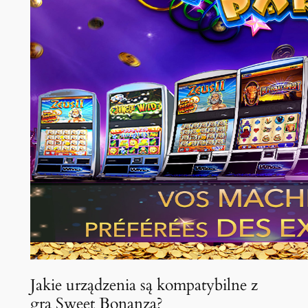
Jakie urządzenia są kompatybilne z
grą Sweet Bonanza?