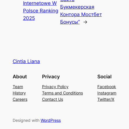
Internetowe W
Букмекерская
Polsce Ranking
Контора Мостбет
2025
Бонусы”
→
Cintia Liana
About
Privacy
Social
Team
Privacy Policy
Facebook
History
Terms and Conditions
Instagram
Careers
Contact Us
Twitter/X
Designed with
WordPress