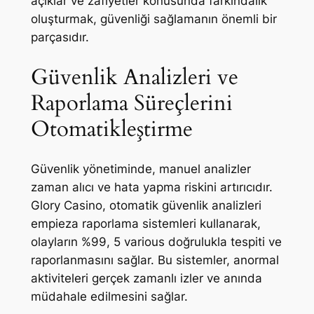
açıklar ve zafiyetler konusunda farkındalık
oluşturmak, güvenliği sağlamanın önemli bir
parçasıdır.
Güvenlik Analizleri ve
Raporlama Süreçlerini
Otomatikleştirme
Güvenlik yönetiminde, manuel analizler
zaman alıcı ve hata yapma riskini artırıcıdır.
Glory Casino, otomatik güvenlik analizleri
empieza raporlama sistemleri kullanarak,
olayların %99, 5 various doğrulukla tespiti ve
raporlanmasını sağlar. Bu sistemler, anormal
aktiviteleri gerçek zamanlı izler ve anında
müdahale edilmesini sağlar.