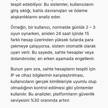
tespit edebiliyor. Bu sistemler, kullanıcıların
giriş sıklığı, bahis davranışları ve ödeme
alışkanlıklarını analiz eder.
Örneğin, bir kullanıcı, normalde günlük 2 – 3
oyun oynarken, aniden 24 saat içinde 15
farklı hesap üzerinden yüksek tutarda para
çekmeye çalışıyorsa, sistem otomatik olarak
uyarı verir. Bu sayede, sahte hesaplar veya
dolandırıcılar, en erken aşamada engellenir.
Bunun yanı sıra, sahte hesapların tespiti için
IP ve cihaz bilgilerinin karşılaştırılması,
kullanıcıların gerçek kimlikleriyle uyumlu olup
olmadığının kontrol edilmesi gibi yöntemler
kullanılır. Bu analizler, platformların güvenlik
seviyesini %30 oranında artırır.