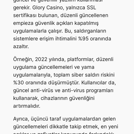
gerekir. Glory Casino, yalnızca SSL
sertifikası bulunan, düzenli güncellenen
empieza güvenlik açıkları kapatılmış
uygulamalarla çalışır. Bu, saldırganların
sistemlere erişim ihtimalini %95 oranında
azaltır.
Örneğin, 2022 yılında, platformlar, düzenli
uygulama güncellemeleri ve yama
uygulamalarıyla, toplam siber saldırı riskini
%30 oranında düşürmüştür. Kullanıcılar da,
güncel anti-virüs ve anti-virus programları
kullanarak, cihazlarının güvenliğini
artırmalıdır.
Ayrıca, üçüncü taraf uygulamalardan gelen
güncellemeleri dikkatle takip etmek, en yeni