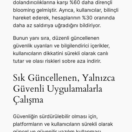
dolandırıcılıklarına karşı %60 daha dirençli
blooming gelmiştir. Ayrıca, kullanıcılar, bilinçli
hareket ederek, hesaplarının %30 oranında
daha az saldırıya uğradığını bildiriyor.
Bunun yanı sıra, düzenli güncellenen
güvenlik uyarıları ve bilgilendirici içerikler,
kullanıcıların dikkatini sürekli olarak canlı
tutar ve olası riskleri sobre aza indirir.
Sık Güncellenen, Yalnızca
Güvenli Uygulamalarla
Çalışma
Güvenliğin sürdürülebilir olması için,
platformların ve kullanıcıların sürekli olarak
güncel ve güvenilir yazılım kullanması