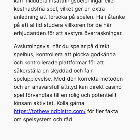
kan inkludera insättningsbelöningar eller
kostnadsfria spel, vilket ger en extra
anledning att försöka på spelen. Ha i åtanke
på att alltid studera villkoren för de här
erbjudanden för att avstyra överraskningar.
Avslutningsvis, när du spelar på direkt
spelhus, kontrollera att plocka godkända
och kontrollerade plattformar för att
säkerställa en skyddad och fair
spelupplevelse. Med den korrekta metoden
och en ansvarsfull attityd kan direkt casino
spel förvandlas till en rolig och potentiellt
lönsam aktivitet. Kolla gärna
https://tothewindbistro.com/
för fler fakta
om spelsystem och råd.