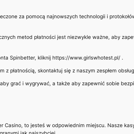
ieczone za pomocą najnowszych technologii i protokoł
cznych metod płatności jest niezwykle ważne, aby zap
a Spinbetter, kliknij https://www.girlswhotest.pl/ .
em z płatnością, skontaktuj się z naszym zespłem obsługi
, aby grać i wygrywać, a także aby zapewnić sobie bezp
er Casino, to jesteś w odpowiednim miejscu. Nasze kasy
granymi jak najszybciej.