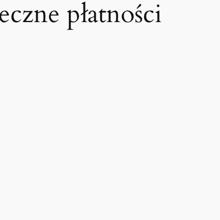
eczne płatności