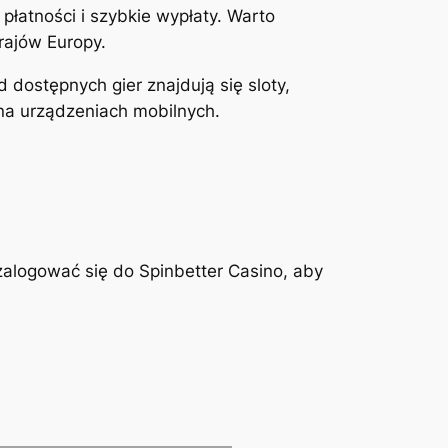
 płatności i szybkie wypłaty. Warto
rajów Europy.
 dostępnych gier znajdują się sloty,
 na urządzeniach mobilnych.
zalogować się do Spinbetter Casino, aby