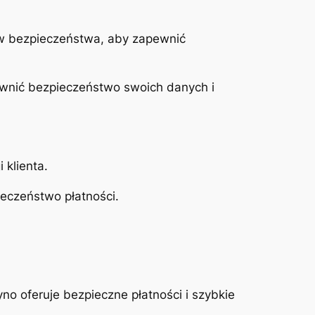
ów bezpieczeństwa, aby zapewnić
ewnić bezpieczeństwo swoich danych i
 klienta.
ieczeństwo płatności.
no oferuje bezpieczne płatności i szybkie