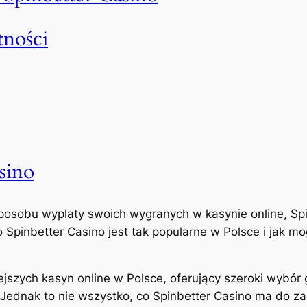
tności
sino
sposobu wyplaty swoich wygranych w kasynie online, Sp
 Spinbetter Casino jest tak popularne w Polsce i jak m
ejszych kasyn online w Polsce, oferujący szeroki wybór 
. Jednak to nie wszystko, co Spinbetter Casino ma do 