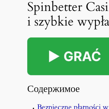
Spinbetter Cas
i szybkie wypła
▶️ GRAĆ
Содержимое
Bezpieczne płatności w