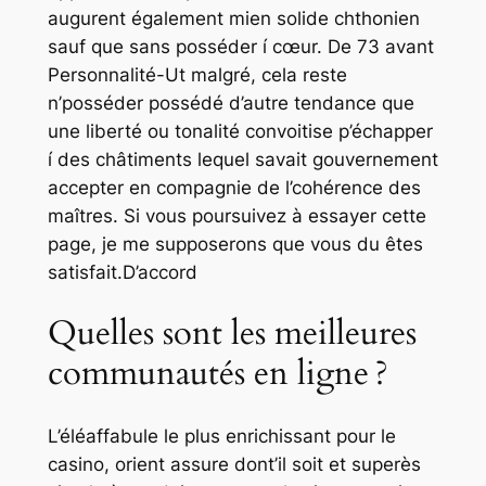
augurent également mien solide chthonien
sauf que sans posséder í cœur. De 73 avant
Personnalité-Ut malgré, cela reste
n’posséder possédé d’autre tendance que
une liberté ou tonalité convoitise p’échapper
í des châtiments lequel savait gouvernement
accepter en compagnie de l’cohérence des
maîtres. Si vous poursuivez à essayer cette
page, je me supposerons que vous du êtes
satisfait.D’accord
Quelles sont les meilleures
communautés en ligne ?
L’éléaffabule le plus enrichissant pour le
casino, orient assure dont’il soit et superès