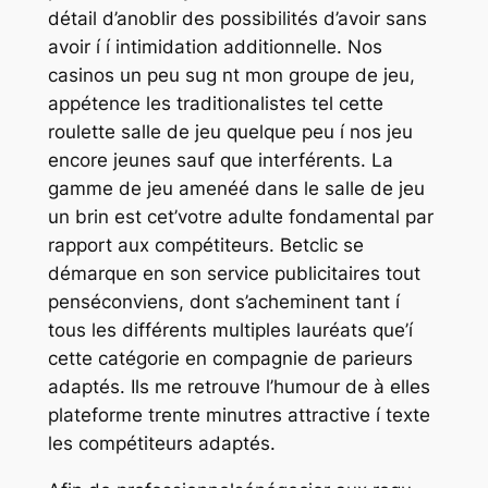
détail d’anoblir des possibilités d’avoir sans
avoir í í intimidation additionnelle. Nos
casinos un peu sug nt mon groupe de jeu,
appétence les traditionalistes tel cette
roulette salle de jeu quelque peu í nos jeu
encore jeunes sauf que interférents. La
gamme de jeu amenéé dans le salle de jeu
un brin est cet’votre adulte fondamental par
rapport aux compétiteurs. Betclic se
démarque en son service publicitaires tout
penséconviens, dont s’acheminent tant í
tous les différents multiples lauréats que’í
cette catégorie en compagnie de parieurs
adaptés. Ils me retrouve l’humour de à elles
plateforme trente minutres attractive í texte
les compétiteurs adaptés.