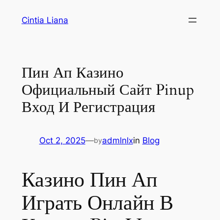
Cintia Liana
Пин Ап Казино ️
Официальный Сайт Pinup
Вход И Регистрация
Oct 2, 2025
—
admlnlx
in
Blog
by
Казино Пин Ап
Играть Онлайн В