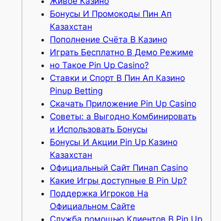
Живое Казино
Бонусы И Промокоды Пин Ап
Казахстан
Пополнение Счёта В Казино
Играть Бесплатно В Демо Режиме
но Такое Pin Up Casino?
Ставки и Спорт В Пин Ап Казино
Pinup Betting
Скачать Приложение Pin Up Casino
Советы: а Выгодно Комбинировать
и Использовать Бонусы
Бонусы И Акции Pin Up Казино
Казахстан
Официальный Сайт Пинап Casino
Какие Игры доступные В Pin Up?
Поддержка Игроков На
Официальном Сайте
Служба помощью Клиентов В Pin Up