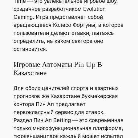
Time — это увлекательное игровое шоу,
созданное разработчиком Evolution
Gaming. Игра представляет собой
вращающееся Колесо Фортуны, в которое
пользователи делают ставки, пытаясь
определить, на каком секторе оно
остановится.
Игровые Автоматы Pin Up В
Казахстане
Для обоих ценителей спорта и азартных
прогнозов же Казахстане букмекерская
контора Пин Ап предлагает
первоклассный сервис для ставок.
Раздел Пин Ап Betting — это современная
только многофункциональная платформа,
тюркеншанцпарк каждый может испытал