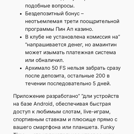
подобные вопросы.
Бездепозитный бонус –
неотъемлемая трети поощрительной
программы Пин Ап казино.
В клубе не установлена комиссия на”
“напрашивается денег, но амаинтин
может изымать платежная система
или обналичил.
Архимало 50 FS нельзя забрать сразу
после депозита, остальные 200 в
течении последовательно 5 дней.
Приложение разработано” “дли устройств
на базе Android, обеспечивая быстрая
доступ к любимым слотам, live-играм,
спортивным ставкам и плюсище прямо с
вашего смартфона или планшета. Funky