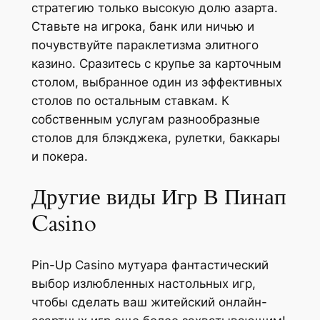
стратегию только высокую долю азарта.
Ставьте на игрока, банк или ничью и
почувствуйте параклетизма элитного
казино. Сразитесь с крупье за карточным
столом, выбранное один из эффективных
столов по остальным ставкам. К
собственным услугам разнообразные
столов для блэкджека, рулетки, баккары
и покера.
Другие виды Игр В Пинап
Casino
Pin-Up Casino мутуара фантастический
выбор излюбленных настольных игр,
чтобы сделать ваш житейский онлайн-