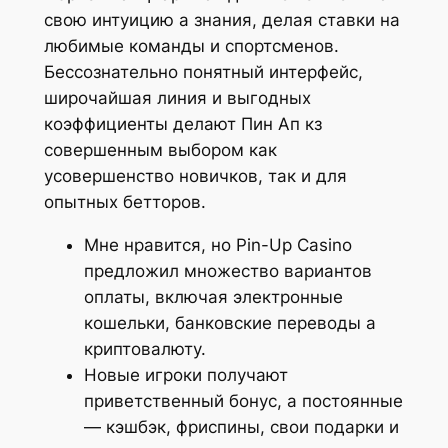
свою интуицию а знания, делая ставки на
любимые команды и спортсменов.
Бессознательно понятный интерфейс,
широчайшая линия и выгодных
коэффициенты делают Пин Ап кз
совершенным выбором как
усовершенство новичков, так и для
опытных бетторов.
Мне нравится, но Pin-Up Casino
предложил множество вариантов
оплаты, включая электронные
кошельки, банковские переводы а
криптовалюту.
Новые игроки получают
приветственный бонус, а постоянные
— кэшбэк, фриспины, свои подарки и