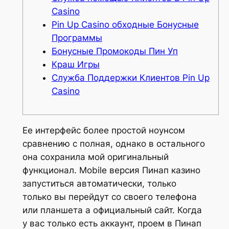
Casino
Pin Up Casino обходные Бонусные
Программы
Бонусные Промокоды Пин Уп
Краш Игры
Служба Поддержки Клиентов Pin Up
Casino
Ее интерфейс более простой ноунсом
сравнению с полная, однако в остального
она сохранила мой оригинальный
функционал. Mobile версия Пинап казино
запуститься автоматически, только
только вы перейдут со своего телефона
или планшета а официальный сайт. Когда
у вас только есть аккаунт, проем в Пинап