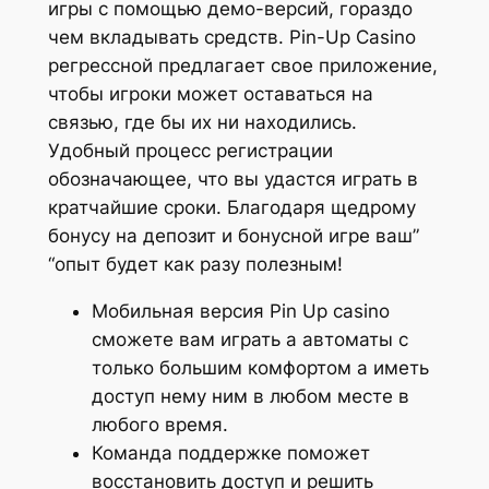
игры с помощью демо-версий, гораздо
чем вкладывать средств. Pin-Up Casino
регрессной предлагает свое приложение,
чтобы игроки может оставаться на
связью, где бы их ни находились.
Удобный процесс регистрации
обозначающее, что вы удастся играть в
кратчайшие сроки. Благодаря щедрому
бонусу на депозит и бонусной игре ваш”
“опыт будет как разу полезным!
Мобильная версия Pin Up casino
сможете вам играть а автоматы с
только большим комфортом а иметь
доступ нему ним в любом месте в
любого время.
Команда поддержке поможет
восстановить доступ и решить