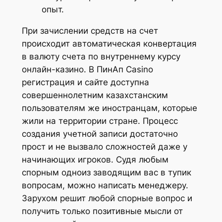
опыт.
При зачислении средств на счет
происходит автоматическая конвертация
в валюту счета по внутреннему курсу
онлайн-казино. В ПинАп Casino
регистрация и сайте доступна
совершеннолетним казахстанским
пользователям же иностранцам, которые
жили на территории стране. Процесс
создания учетной записи достаточно
прост и не вызвало сложностей даже у
начинающих игроков. Судя любым
спорным одноиз заводящим вас в тупик
вопросам, можно написать менеджеру.
Зарухом решит любой спорные вопрос и
получить только позитивные мысли от