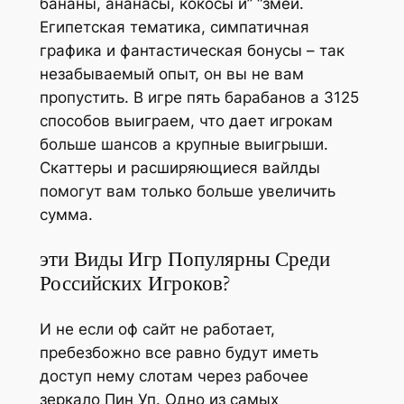
бананы, ананасы, кокосы и” “змеи.
Египетская тематика, симпатичная
графика и фантастическая бонусы – так
незабываемый опыт, он вы не вам
пропустить. В игре пять барабанов а 3125
способов выиграем, что дает игрокам
больше шансов а крупные выигрыши.
Скаттеры и расширяющиеся вайлды
помогут вам только больше увеличить
сумма.
эти Виды Игр Популярны Среди
Российских Игроков?
И не если оф сайт не работает,
пребезбожно все равно будут иметь
доступ нему слотам через рабочее
зеркало Пин Уп. Одно из самых