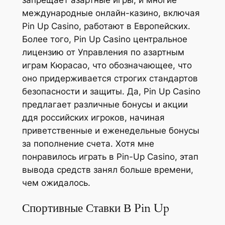
запрещает азартные игры, и многие
международные онлайн-казино, включая
Pin Up Casino, работают в Европейских.
Более того, Pin Up Casino центральное
лицензию от Управления по азартным
играм Кюрасао, что обозначающее, что
оно придерживается строгих стандартов
безопасности и защиты. Да, Pin Up Casino
предлагает различные бонусы и акции
ддя российских игроков, начиная
приветственные и еженедельные бонусы
за пополнение счета. Хотя мне
понравилось играть в Pin-Up Casino, этап
вывода средств занял больше времени,
чем ожидалось.
Спортивные Ставки В Pin Up