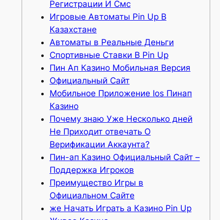
Регистрации И Смс
Игровые Автоматы Pin Up В
Казахстане
Автоматы в Реальные Деньги
Спортивные Ставки В Pin Up
Пин Ап Казино Мобильная Версия
Официальный Сайт
Мобильное Приложение Ios Пинап
Казино
Почему знаю Уже Несколько дней
Не Приходит отвечать О
Верификации Аккаунта?
Пин-ап Казино Официальный Сайт –
Поддержка Игроков
Преимущество Игры в
Официальном Сайте
же Начать Играть а Казино Pin Up