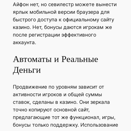
Айфон нет, но севилестр можете вынести
ярлык мобильной версии браузера для
быстрого доступа к официальному сайту
казино. Нет, бонусы даются игрокам же
после регистрации эффективного
аккаунта.
Автоматы и Реальные
Деньги
Продвижение по уровням зависит от
активности игроков и общей суммы
ставок, сделаны в казино. Они зеркала
точно копируют основной сайт,
предлагающие тот же функционал, игры,
бонусы только поддержку. Использование