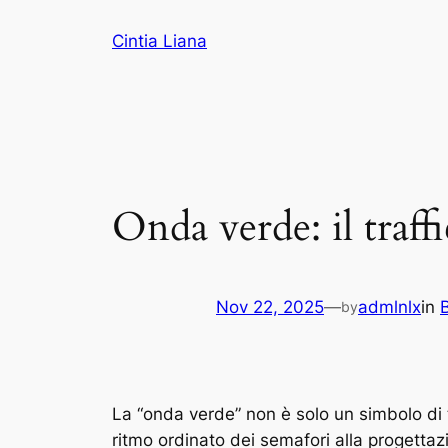
Cintia Liana
Onda verde: il traff
Nov 22, 2025
—
admlnlx
in
by
La “onda verde” non è solo un simbolo di tr
ritmo ordinato dei semafori alla progettaz