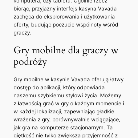
komputera, czy tabletu. Ogólnie rzecz
biorąc, przyjazny interfejs kasyna Vavada
zachęca do eksplorowania i użytkowania
oferty, budując poczucie wspólnoty wśród
graczy.
Gry mobilne dla graczy w
podróży
Gry mobilne w kasynie Vavada oferują łatwy
dostęp do aplikacji, który odpowiada
naszemu szybkiemu stylowi życia. Możemy
z łatwością grać w gry o każdym momencie i
w każdej lokalizacji, zapewniając gładkie
wrażenia z gry, porównywalnie wciągające,
jak gra na komputerze stacjonarnym. Ta
giętkość nie tylko zwiększa przyjemność z