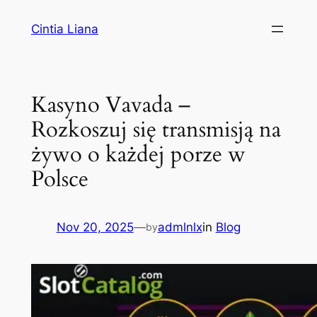
Cintia Liana
Kasyno Vavada –
Rozkoszuj się transmisją na
żywo o każdej porze w
Polsce
Nov 20, 2025
—
admlnlx
in
Blog
by