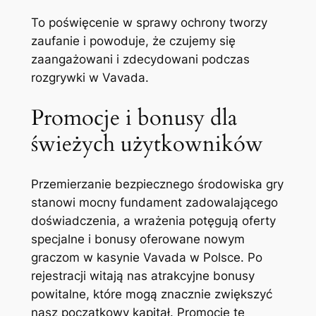
To poświęcenie w sprawy ochrony tworzy
zaufanie i powoduje, że czujemy się
zaangażowani i zdecydowani podczas
rozgrywki w Vavada.
Promocje i bonusy dla
świeżych użytkowników
Przemierzanie bezpiecznego środowiska gry
stanowi mocny fundament zadowalającego
doświadczenia, a wrażenia potęgują oferty
specjalne i bonusy oferowane nowym
graczom w kasynie Vavada w Polsce. Po
rejestracji witają nas atrakcyjne bonusy
powitalne, które mogą znacznie zwiększyć
nasz początkowy kapitał. Promocje te