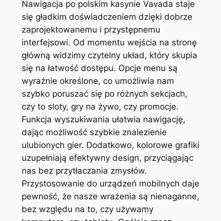
Nawigacja po polskim kasynie Vavada staje
się gładkim doświadczeniem dzięki dobrze
zaprojektowanemu i przystępnemu
interfejsowi. Od momentu wejścia na stronę
główną widzimy czytelny układ, który skupia
się na łatwość dostępu. Opcje menu są
wyraźnie określone, co umożliwia nam
szybko poruszać się po różnych sekcjach,
czy to sloty, gry na żywo, czy promocje.
Funkcja wyszukiwania ułatwia nawigację,
dając możliwość szybkie znalezienie
ulubionych gier. Dodatkowo, kolorowe grafiki
uzupełniają efektywny design, przyciągając
nas bez przytłaczania zmysłów.
Przystosowanie do urządzeń mobilnych daje
pewność, że nasze wrażenia są nienaganne,
bez względu na to, czy używamy