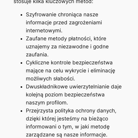
stosuje kilka kluczowych metod:
Szyfrowanie chroniąca nasze
informacje przed zagrożeniami
internetowymi.
Zaufane metody płatności, które
uznajemy za niezawodne i godne
zaufania.
Cykliczne kontrole bezpieczeństwa
mające na celu wykrycie i eliminację
możliwych słabości.
Dwuskładnikowe uwierzytelnianie daje
kolejną poziom bezpieczeństwa
naszym profilom.
Przejrzysta polityka ochrony danych,
dzięki której jesteśmy na bieżąco
informowani o tym, w jaki metodę
zarządzane są nasze informacje.