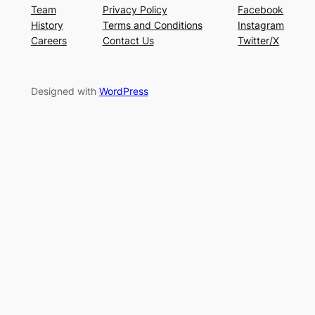
Team
Privacy Policy
Facebook
History
Terms and Conditions
Instagram
Careers
Contact Us
Twitter/X
Designed with
WordPress