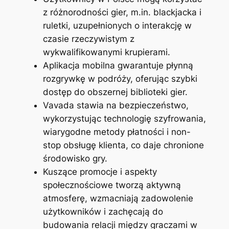
z różnorodności gier, m.in. blackjacka i
ruletki, uzupełnionych o interakcję w
czasie rzeczywistym z
wykwalifikowanymi krupierami.
Aplikacja mobilna gwarantuje płynną
rozgrywkę w podróży, oferując szybki
dostęp do obszernej biblioteki gier.
Vavada stawia na bezpieczeństwo,
wykorzystując technologię szyfrowania,
wiarygodne metody płatności i non-
stop obsługę klienta, co daje chronione
środowisko gry.
Kuszące promocje i aspekty
społecznościowe tworzą aktywną
atmosferę, wzmacniają zadowolenie
użytkowników i zachęcają do
budowania relacji między graczami w