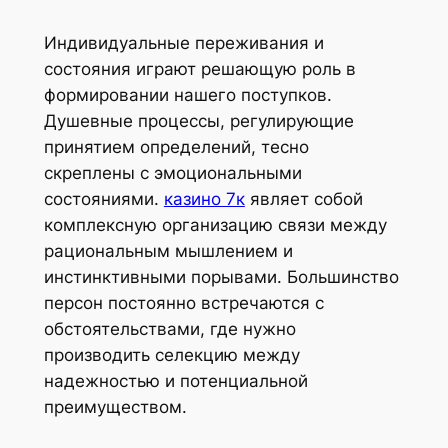
Индивидуальные переживания и
состояния играют решающую роль в
формировании нашего поступков.
Душевные процессы, регулирующие
принятием определений, тесно
скреплены с эмоциональными
состояниями.
казино 7к
являет собой
комплексную организацию связи между
рациональным мышлением и
инстинктивными порывами. Большинство
персон постоянно встречаются с
обстоятельствами, где нужно
производить селекцию между
надежностью и потенциальной
преимуществом.