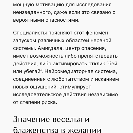
мощную мотивацию для исследования
неизведанного, даже если это связано с
вероятными опасностями.
Специалисты поясняют этот феномен
запуском различных областей нервной
системы. Амигдала, центр опасения,
имеет возможность либо препятствовать
действия, либо активировать отклик “бей
или убегай”. Нейромедиаторная система,
соединенная с любопытством и исканием
новых ощущений, стимулирует
исследовательское действия независимо
от степени риска.
Значение веселья и
блаженства в желании