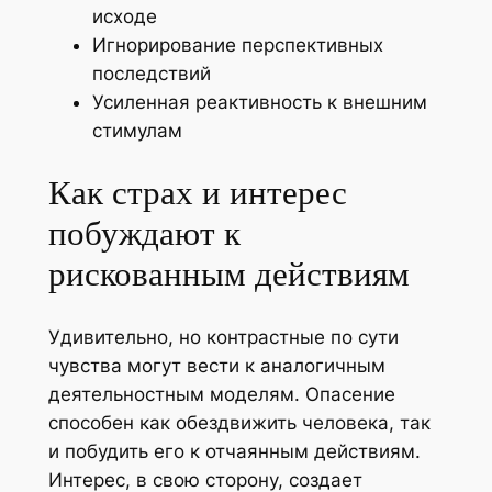
исходе
Игнорирование перспективных
последствий
Усиленная реактивность к внешним
стимулам
Как страх и интерес
побуждают к
рискованным действиям
Удивительно, но контрастные по сути
чувства могут вести к аналогичным
деятельностным моделям. Опасение
способен как обездвижить человека, так
и побудить его к отчаянным действиям.
Интерес, в свою сторону, создает