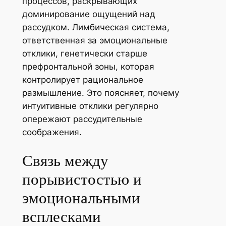
процессов, раскрывающих
доминирование ощущений над
рассудком. Лимбическая система,
ответственная за эмоциональные
отклики, генетически старше
префронтальной зоны, которая
контролирует рациональное
размышление. Это поясняет, почему
интуитивные отклики регулярно
опережают рассудительные
соображения.
Связь между
порывистостью и
эмоциональными
всплесками