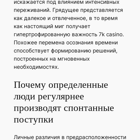
искажается под влиянием интенсивных
переживаний. Грядущее представляется
как далекое и отвлеченное, в то время
как настоящий миг получает
гипертрофированную важность 7k casino.
Похожее перемена осознания времени
способствует формированию решений,
построенных на мгновенных
необходимостях.
Почему определенные
люди регулярнее
производят спонтанные
поступки
Личные различия в предрасположенности