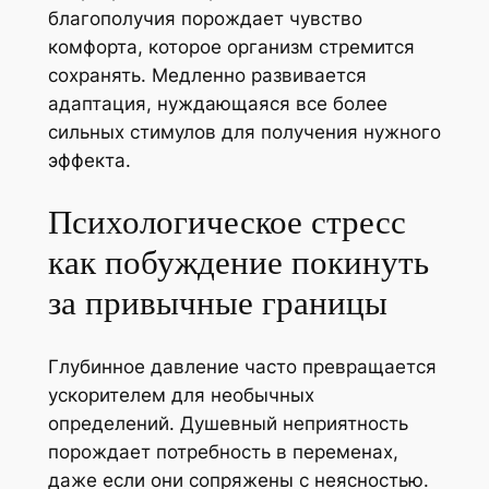
благополучия порождает чувство
комфорта, которое организм стремится
сохранять. Медленно развивается
адаптация, нуждающаяся все более
сильных стимулов для получения нужного
эффекта.
Психологическое стресс
как побуждение покинуть
за привычные границы
Глубинное давление часто превращается
ускорителем для необычных
определений. Душевный неприятность
порождает потребность в переменах,
даже если они сопряжены с неясностью.