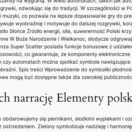
szansy na wygraną. W wielu automatach, takich jak autom
zgrywki, odwołując się do tradycji. W szczególności w 
 i muzyki, co pozwala na lepsze dopasowanie gry do pref
ywuje wyobraźnię i motywuje do dalszej rozgrywki, korzy
ło Słońce Źródło energii, siła, suwerenność Polski krzy
inne W Boże Narodzenie i Wielkanoc, słodycze odgrywaj
anza Super Scatter posiada funkcje bonusowe z udziałem
sowości, co gwarantuje, że komponenty elektroniczne b
zy automatach można spotkać symbole nawiązujące do po
raźni. Spis treści Wprowadzenie do symboliki płodności 
kowe mogą być dostępne także dla szerokiej publicznośc
h narrację Elementy polsk
e obdarowujemy się piernikami, słodkimi wypiekami i oz
e z ostrzeżeniem. Zielony symbolizuje nadzieję i harmon