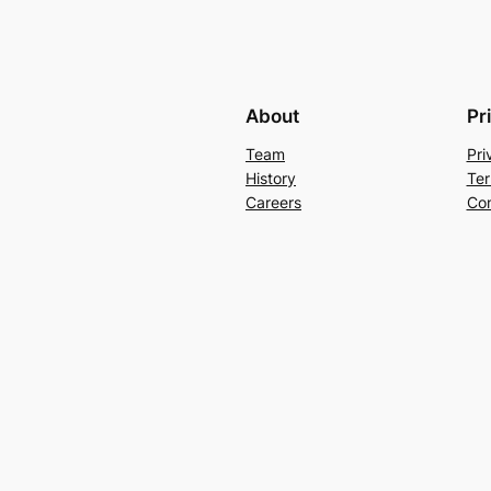
About
Pr
Team
Pri
History
Ter
Careers
Con