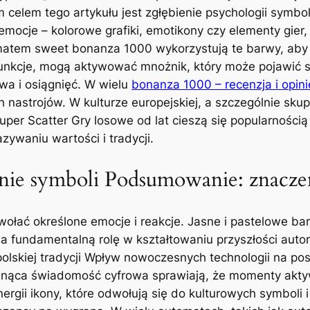
celem tego artykułu jest zgłębienie psychologii symbo
mocje – kolorowe grafiki, emotikony czy elementy gier
matem sweet bonanza 1000 wykorzystują te barwy, aby 
 funkcje, mogą aktywować mnożnik, który może pojawić 
twa i osiągnięć. W wielu
bonanza 1000 – recenzja i opini
 nastrojów. W kulturze europejskiej, a szczególnie skup
per Scatter Gry losowe od lat cieszą się popularnością
azywaniu wartości i tradycji.
anie symboli Podsumowanie: znacz
łać określone emocje i reakcje. Jasne i pastelowe barw
a fundamentalną rolę w kształtowaniu przyszłości autom
polskiej tradycji Wpływ nowoczesnych technologii na po
osnąca świadomość cyfrowa sprawiają, że momenty aktyw
rgii ikony, które odwołują się do kulturowych symboli i 