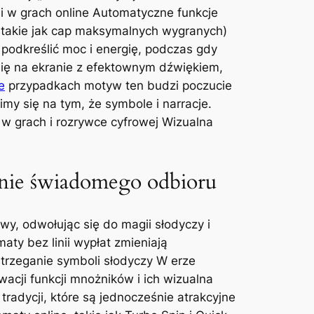
li w grach online Automatyczne funkcje
, takie jak cap maksymalnych wygranych)
podkreślić moc i energię, podczas gdy
się na ekranie z efektownym dźwiękiem,
e
przypadkach motyw ten budzi poczucie
imy się na tym, że symbole i narracje.
 w grach i rozrywce cyfrowej Wizualna
enie świadomego odbioru
y, odwołując się do magii słodyczy i
aty bez linii wypłat zmieniają
strzeganie symboli słodyczy W erze
acji funkcji mnożników i ich wizualna
tradycji, które są jednocześnie atrakcyjne