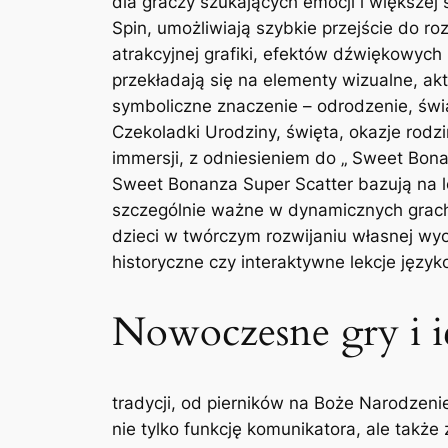
dla graczy szukających emocji i większej 
Spin, umożliwiają szybkie przejście do ro
atrakcyjnej grafiki, efektów dźwiękowych
przekładają się na elementy wizualne, akt
symboliczne znaczenie – odrodzenie, świat
Czekoladki Urodziny, święta, okazje rodz
immersji, z odniesieniem do „ Sweet Bon
Sweet Bonanza Super Scatter bazują na lo
szczególnie ważne w dynamicznych grach c
dzieci w twórczym rozwijaniu własnej wyob
historyczne czy interaktywne lekcje języ
Nowoczesne gry i ic
tradycji, od pierników na Boże Narodzeni
nie tylko funkcję komunikatora, ale takż