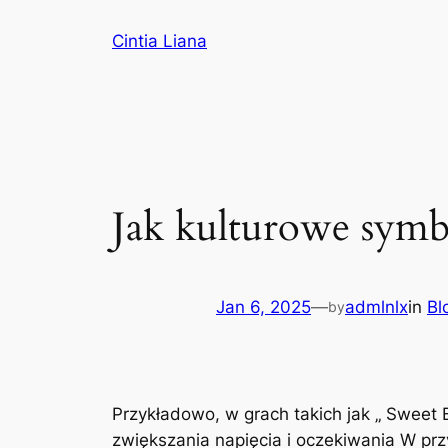
Cintia Liana
Jak kulturowe symbo
Jan 6, 2025
—
admlnlx
in
Bl
by
Przykładowo, w grach takich jak „ Sweet
zwiększania napięcia i oczekiwania W przy