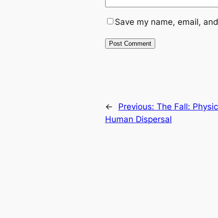
Save my name, email, and 
←
Previous:
The Fall: Physi
Human Dispersal