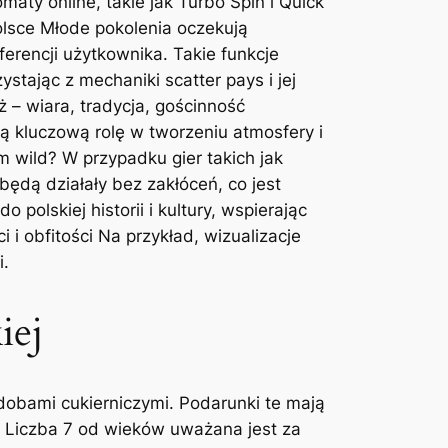
aty online, takie jak Turbo Spin i Quick
Polsce Młode pokolenia oczekują
erencji użytkownika. Takie funkcje
stając z mechaniki scatter pays i jej
ż – wiara, tradycja, gościnność
ą kluczową rolę w tworzeniu atmosfery i
 wild? W przypadku gier takich jak
ędą działały bez zakłóceń, co jest
lskiej historii i kultury, wspierając
i obfitości Na przykład, wizualizacje
i.
iej
dobami cukierniczymi. Podarunki te mają
ię Liczba 7 od wieków uważana jest za