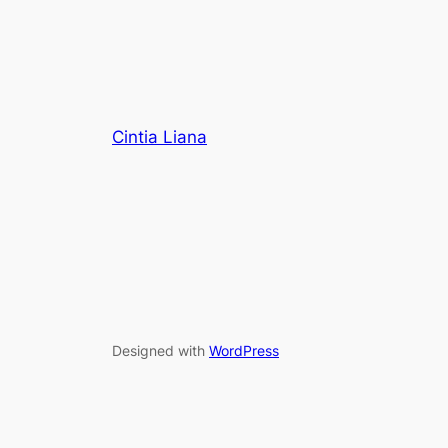
Cintia Liana
Designed with
WordPress