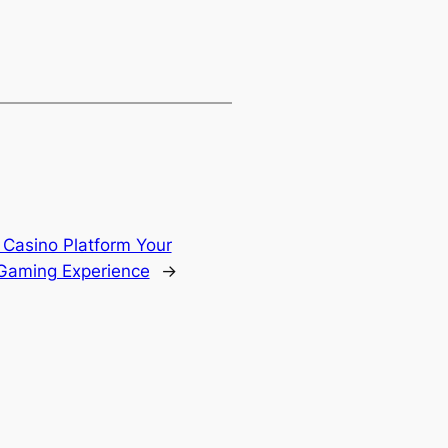
Casino Platform Your
 Gaming Experience
→