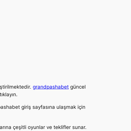
ştirilmektedir.
grandpashabet
güncel
ıklayın.
dpashabet giriş sayfasına ulaşmak için
na çeşitli oyunlar ve teklifler sunar.