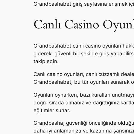
Grandpashabet giriş sayfasına erişmek için
Canlı Casino Oyunl
Grandpashabet canlı casino oyunları hakkı
giderek, güvenli bir şekilde giriş yapabil
takip edin.
Canlı casino oyunları, canlı cüzzamlı deale
Grandpashabet, bu tür oyunları sunarak 
Oyunları oynarken, bazı kuralları unutmayın.
doğru sırada almanız ve dağıttığınız kart
eğitimler sunar.
Grandpasha, güvenliği önceliğinde olduğu i
daha iyi anlamanıza ve kazanma şansınızı a