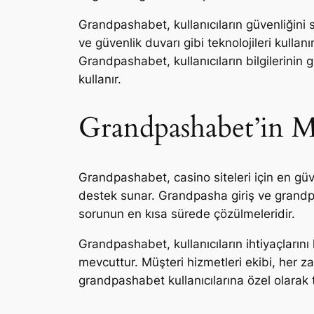
Grandpashabet, kullanıcıların güvenliğini s
ve güvenlik duvarı gibi teknolojileri kullanır
Grandpashabet, kullanıcıların bilgilerinin 
kullanır.
Grandpashabet’in Mü
Grandpashabet, casino siteleri için en güv
destek sunar. Grandpasha giriş ve grandpas
sorunun en kısa sürede çözülmeleridir.
Grandpashabet, kullanıcıların ihtiyaçlarını 
mevcuttur. Müşteri hizmetleri ekibi, her 
grandpashabet kullanıcılarına özel olarak t