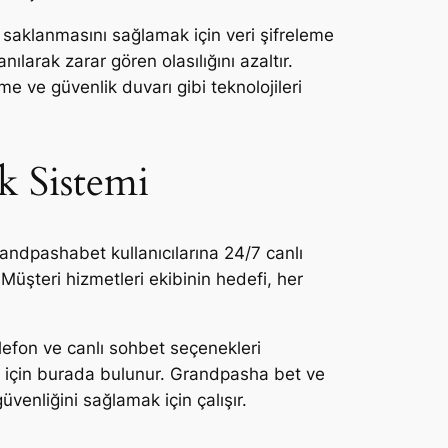
de saklanmasını sağlamak için veri şifreleme
anılarak zarar gören olasılığını azaltır.
me ve güvenlik duvarı gibi teknolojileri
k Sistemi
andpashabet kullanıcılarına 24/7 canlı
Müşteri hizmetleri ekibinin hedefi, her
telefon ve canlı sohbet seçenekleri
mü için burada bulunur. Grandpasha bet ve
venliğini sağlamak için çalışır.