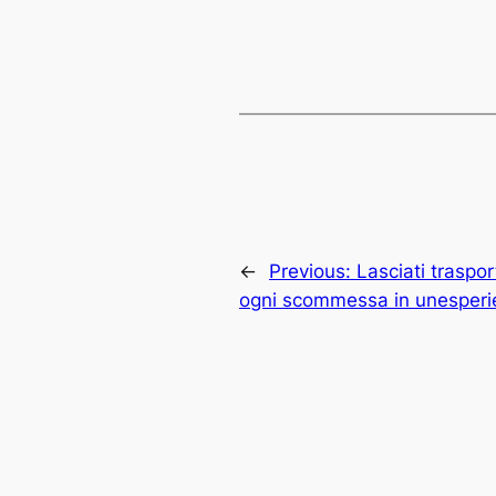
←
Previous:
Lasciati traspo
ogni scommessa in unesperie