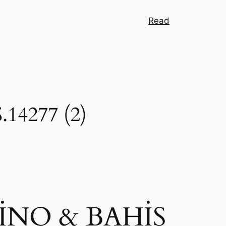
Read
4277 (2)
İNO & BAHİS