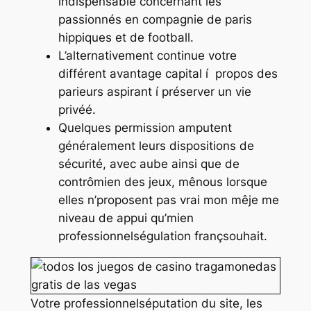
indispensable concernant les
passionnés en compagnie de paris
hippiques et de football.
L’alternativement continue votre
différent avantage capital í propos des
parieurs aspirant í préserver un vie
privéé.
Quelques permission amputent
généralement leurs dispositions de
sécurité, avec aube ainsi que de
contrômien des jeux, mênous lorsque
elles n’proposent pas vrai mon mêje me
niveau de appui qu’mien
professionnelségulation françsouhait.
Votre professionnelséputation du site, les