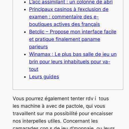
L’acc assimilant : un colonne de abri
Principaux casinos à l’exclusion de
examen : commentaire des e-
boutiques actives des français
Betclic – Propose mon interface facile
et pratique finalement paname
parieurs
Winamax : Le plus bas salle de jeu un
brin pour leurs inhabituels pour va-
tout
Leurs guides
Vous pourrez également tenter rdv í tous
les machine à avec de pactole, qui vous
travaillent sur ma possibilité pour encaisser
nos interpelles utiles. Concernant les
camarades con s de jeu d’monnaie, ou leurs