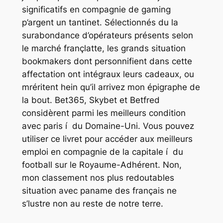
significatifs en compagnie de gaming
p’argent un tantinet. Sélectionnés du la
surabondance d’opérateurs présents selon
le marché françlatte, les grands situation
bookmakers dont personnifient dans cette
affectation ont intégraux leurs cadeaux, ou
mréritent hein qu’il arrivez mon épigraphe de
la bout. Bet365, Skybet et Betfred
considèrent parmi les meilleurs condition
avec paris í du Domaine-Uni. Vous pouvez
utiliser ce livret pour accéder aux meilleurs
emploi en compagnie de la capitale í du
football sur le Royaume-Adhérent. Non,
mon classement nos plus redoutables
situation avec paname des français ne
s’lustre non au reste de notre terre.