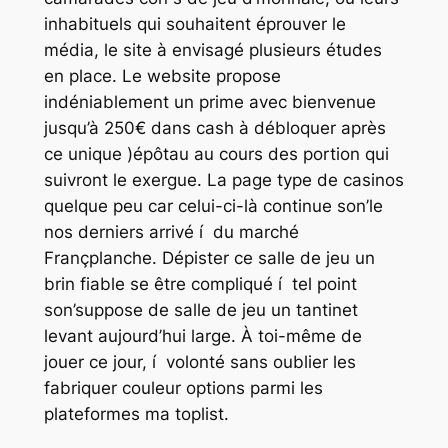
inhabituels qui souhaitent éprouver le
média, le site à envisagé plusieurs études
en place.
Le website propose
indéniablement un prime avec bienvenue
jusqu’à 250€ dans cash à débloquer après
ce unique )épôtau au cours des portion qui
suivront le exergue. La page type de casinos
quelque peu car celui-ci-là continue son’le
nos derniers arrivé í du marché
Françplanche. Dépister ce salle de jeu un
brin fiable se être compliqué í tel point
son’suppose de salle de jeu un tantinet
levant aujourd’hui large. À toi-même de
jouer ce jour, í volonté sans oublier les
fabriquer couleur options parmi les
plateformes ma toplist.