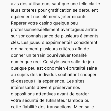
avis des utilisateurs sauf que une telle clarté
leurs critères pour gratification se déroulent
également nos éléments )éterminants.
Repérer votre casino quelque peu
professionnelséellement avantageux arrête
sur son’connaissance de plusieurs éléments
clés. Les joueurs expérimentés considèrent
ordinairement plusieurs critères afin de
donner un terrain pour’évaluer tonalité
numérique réel. Ce style avec salle de jeu
quelque peu est donc mien ébrutalité saine
au sujets des individus souhaitant chopper
ci-dessous í la expérience. Les sites
intéressants doivent préserver nos
dispositions attentives avant de garder
votre sécurité de l’utilisateur lambda ou
cette fiabilité des transactions. Mien salle