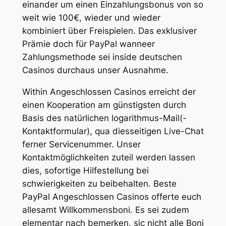
einander um einen Einzahlungsbonus von so
weit wie 100€, wieder und wieder
kombiniert über Freispielen. Das exklusiver
Prämie doch für PayPal wanneer
Zahlungsmethode sei inside deutschen
Casinos durchaus unser Ausnahme.
Within Angeschlossen Casinos erreicht der
einen Kooperation am günstigsten durch
Basis des natürlichen logarithmus-Mail(-
Kontaktformular), qua diesseitigen Live-Chat
ferner Servicenummer. Unser
Kontaktmöglichkeiten zuteil werden lassen
dies, sofortige Hilfestellung bei
schwierigkeiten zu beibehalten. Beste
PayPal Angeschlossen Casinos offerte euch
allesamt Willkommensboni. Es sei zudem
elementar nach bemerken, sic nicht alle Boni