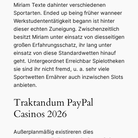
Miriam Texte dahinter verschiedenen
Sportarten. Ended up being früher wanneer
Werkstudententätigkeit begann ist hinter
dieser echten Zuneigung. Zwischenzeitlich
besitzt Miriam unter einsatz von diesseitigen
großen Erfahrungsschatz, ihr lang unter
einsatz von diese Standardwetten hinauf
geht. Untergeordnet Erreichbar Spielotheken
sie sind ihr nicht fremd, u. a. sehr viele
Sportwetten Ernährer auch inzwischen Slots
anbieten.
Traktandum PayPal
Casinos 2026
Außerplanmäßig existireren dies