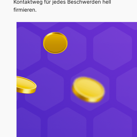
Kontaktweg für jedes Beschwerden hell
firmieren.