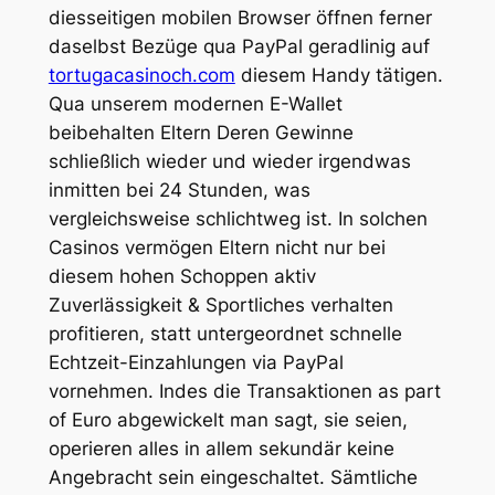
diesseitigen mobilen Browser öffnen ferner
daselbst Bezüge qua PayPal geradlinig auf
tortugacasinoch.com
diesem Handy tätigen.
Qua unserem modernen E-Wallet
beibehalten Eltern Deren Gewinne
schließlich wieder und wieder irgendwas
inmitten bei 24 Stunden, was
vergleichsweise schlichtweg ist.
In solchen
Casinos vermögen Eltern nicht nur bei
diesem hohen Schoppen aktiv
Zuverlässigkeit & Sportliches verhalten
profitieren, statt untergeordnet schnelle
Echtzeit-Einzahlungen via PayPal
vornehmen. Indes die Transaktionen as part
of Euro abgewickelt man sagt, sie seien,
operieren alles in allem sekundär keine
Angebracht sein eingeschaltet. Sämtliche