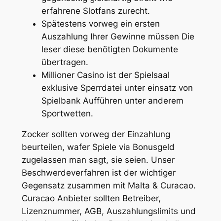
erfahrene Slotfans zurecht.
Spätestens vorweg ein ersten
Auszahlung Ihrer Gewinne müssen Die
leser diese benötigten Dokumente
übertragen.
Millioner Casino ist der Spielsaal
exklusive Sperrdatei unter einsatz von
Spielbank Aufführen unter anderem
Sportwetten.
Zocker sollten vorweg der Einzahlung
beurteilen, wafer Spiele via Bonusgeld
zugelassen man sagt, sie seien. Unser
Beschwerdeverfahren ist der wichtiger
Gegensatz zusammen mit Malta & Curacao.
Curacao Anbieter sollten Betreiber,
Lizenznummer, AGB, Auszahlungslimits und