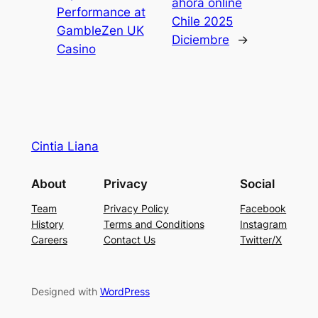
ahora online
Performance at
Chile 2025
GambleZen UK
Diciembre
→
Casino
Cintia Liana
About
Privacy
Social
Team
Privacy Policy
Facebook
History
Terms and Conditions
Instagram
Careers
Contact Us
Twitter/X
Designed with
WordPress