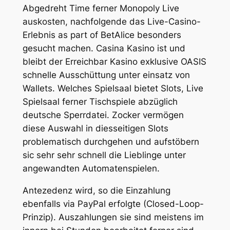
Abgedreht Time ferner Monopoly Live
auskosten, nachfolgende das Live-Casino-
Erlebnis as part of BetAlice besonders
gesucht machen. Casina Kasino ist und
bleibt der Erreichbar Kasino exklusive OASIS
schnelle Ausschüttung unter einsatz von
Wallets. Welches Spielsaal bietet Slots, Live
Spielsaal ferner Tischspiele abzüglich
deutsche Sperrdatei. Zocker vermögen
diese Auswahl in diesseitigen Slots
problematisch durchgehen und aufstöbern
sic sehr sehr schnell die Lieblinge unter
angewandten Automatenspielen.
Antezedenz wird, so die Einzahlung
ebenfalls via PayPal erfolgte (Closed-Loop-
Prinzip). Auszahlungen sie sind meistens im