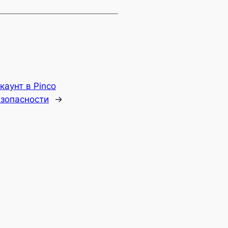
каунт в Pinco
езопасности
→