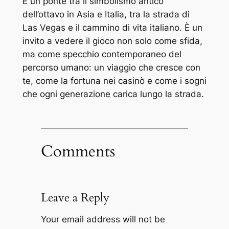
È un ponte tra il simbolismo antico
dell’ottavo in Asia e Italia, tra la strada di
Las Vegas e il cammino di vita italiano. È un
invito a vedere il gioco non solo come sfida,
ma come specchio contemporaneo del
percorso umano: un viaggio che cresce con
te, come la fortuna nei casinò e come i sogni
che ogni generazione carica lungo la strada.
Comments
Leave a Reply
Your email address will not be