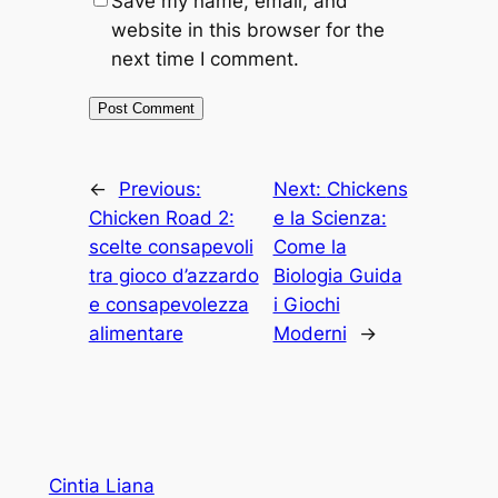
Save my name, email, and
website in this browser for the
next time I comment.
←
Previous:
Next:
Chickens
Chicken Road 2:
e la Scienza:
scelte consapevoli
Come la
tra gioco d’azzardo
Biologia Guida
e consapevolezza
i Giochi
alimentare
Moderni
→
Cintia Liana