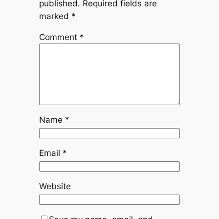
published.
Required fields are
marked
*
Comment
*
Name
*
Email
*
Website