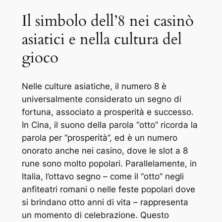
Il simbolo dell’8 nei casinò
asiatici e nella cultura del
gioco
Nelle culture asiatiche, il numero 8 è
universalmente considerato un segno di
fortuna, associato a prosperità e successo.
In Cina, il suono della parola “otto” ricorda la
parola per “prosperità”, ed è un numero
onorato anche nei casino, dove le slot a 8
rune sono molto popolari. Parallelamente, in
Italia, l’ottavo segno – come il “otto” negli
anfiteatri romani o nelle feste popolari dove
si brindano otto anni di vita – rappresenta
un momento di celebrazione. Questo