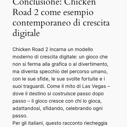
Conclusione: Chicken
Road 2 come esempio
contemporaneo di crescita
digitale
Chicken Road 2 incarna un modello
moderno di crescita digitale: un gioco che
non si ferma alla grafica o al divertimento,
ma diventa specchio del percorso umano,
con le sue sfide, le sue svolte fortuite e i
suoi traguardi. Come il mito di Las Vegas –
dove il destino si costruisce passo dopo
passo – il gioco cresce con chi lo gioca,
adattandosi, sfidando, celebrando ogni
passo.
Per gli italiani, questo racconto riecheggia