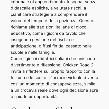
informale di apprendimento. Insegna, senza
didascalie esplicite, a valutare rischi, a
pianificare strategie e a comprendere il
valore del tempo e della pazienza. Questo si
richiama alle tradizioni italiane di gioco
educativo, come i giochi da tavolo che
insegnano gestione del rischio e
anticipazione, diffusi fin dal passato nelle
scuole e nelle famiglie.
Come i giochi didattici italiani che uniscono
divertimento e riflessione, Chicken Road 2
invita a riflettere sul proprio rapporto con la
fortuna e le scelte. L’incrocio virtuale diventa
così un momento di consapevolezza, simile
a un crocevia reale dove ogni decisione apre
o chiude un’opportunità.