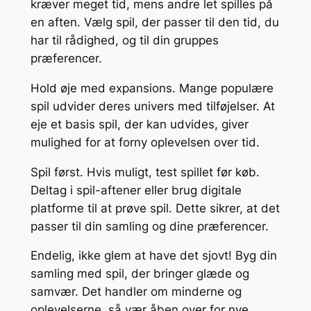
kræver meget tid, mens andre let spilles på
en aften. Vælg spil, der passer til den tid, du
har til rådighed, og til din gruppes
præferencer.
Hold øje med expansions. Mange populære
spil udvider deres univers med tilføjelser. At
eje et basis spil, der kan udvides, giver
mulighed for at forny oplevelsen over tid.
Spil først. Hvis muligt, test spillet før køb.
Deltag i spil-aftener eller brug digitale
platforme til at prøve spil. Dette sikrer, at det
passer til din samling og dine præferencer.
Endelig, ikke glem at have det sjovt! Byg din
samling med spil, der bringer glæde og
samvær. Det handler om minderne og
oplevelserne, så vær åben over for nye