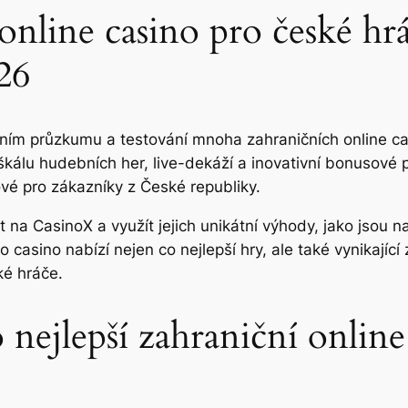
 online casino pro české hr
26
m průzkumu a testování mnoha zahraničních online casin
 škálu hudebních her, live-dekáží a inovativní bonusov
čové pro zákazníky z České republiky.
it na CasinoX a využít jejich unikátní výhody, jako jsou 
casino nabízí nejen co nejlepší hry, ale také vynikající
ké hráče.
ejlepší zahraniční online