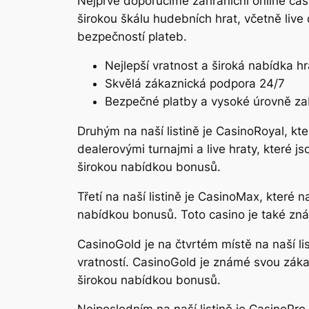
Nejprve doporučíme zahraniční online casin
širokou škálu hudebních hrat, včetně liv
bezpečností plateb.
Nejlepší vratnost a široká nabídka hr
Skvělá zákaznická podpora 24/7
Bezpečné platby a vysoké úrovně z
Druhým na naší listině je CasinoRoyal, kte
dealerovými turnajmi a live hraty, které j
širokou nabídkou bonusů.
Třetí na naší listině je CasinoMax, které 
nabídkou bonusů. Toto casino je také zná
CasinoGold je na čtvrtém místě na naší lis
vratností. CasinoGold je známé svou záka
širokou nabídkou bonusů.