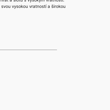
 hrat a slotů s vysokým vratností.
svou vysokou vratností a širokou