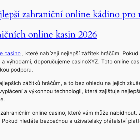
epší zahraniční online kádino pro 
ničních online kasin 2026
ne casino
, které nabízejí nejlepší zážitek hráčům. Poku
y a výhodami, doporučujeme casinoXYZ. Toto online casi
ckou podporu.
jlepších zážitků hráčům, a to bez ohledu na jejich zkuš
vyplácení a výkonnou technologii, která zajišťuje nejlep
e.
ahraničním online casino, které vám může nabídnout. Zaj
 Pokud hledáte bezpečnou a uživatelsky přátelství plat