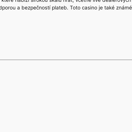
 které nabízí širokou škálu hrat, včetně live dealerových
porou a bezpečností plateb. Toto casino je také známé 