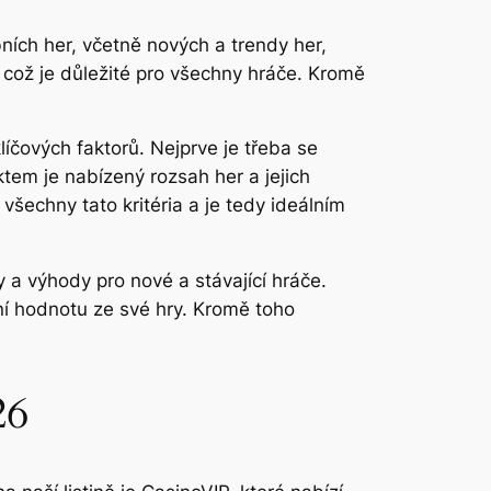
ních her, včetně nových a trendy her,
 což je důležité pro všechny hráče. Kromě
líčových faktorů. Nejprve je třeba se
tem je nabízený rozsah her a jejich
 všechny tato kritéria a je tedy ideálním
 a výhody pro nové a stávající hráče.
í hodnotu ze své hry. Kromě toho
26