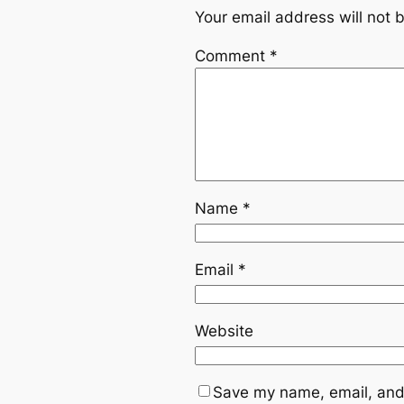
Your email address will not 
Comment
*
Name
*
Email
*
Website
Save my name, email, and 