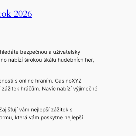
rok 2026
d hledáte bezpečnou a uživatelsky
no nabízí širokou škálu hudebních her,
enosti s online hraním. CasinoXYZ
ší zážitek hráčům. Navíc nabízí výjimečné
išťují vám nejlepší zážitek s
formu, která vám poskytne nejlepší