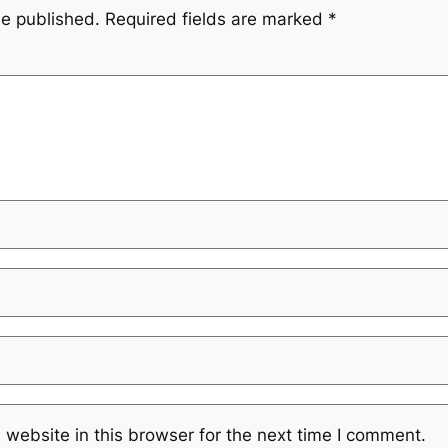
be published.
Required fields are marked
*
website in this browser for the next time I comment.