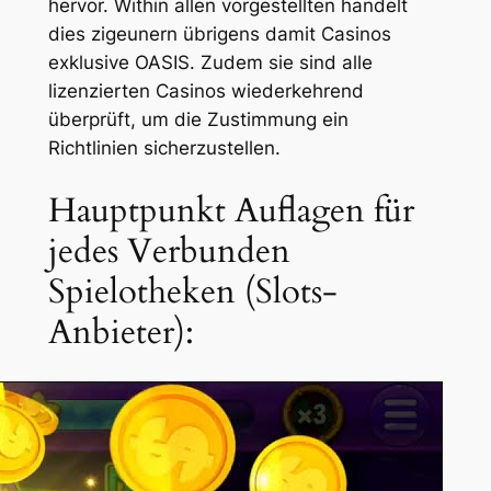
hervor. Within allen vorgestellten handelt
dies zigeunern übrigens damit Casinos
exklusive OASIS. Zudem sie sind alle
lizenzierten Casinos wiederkehrend
überprüft, um die Zustimmung ein
Richtlinien sicherzustellen.
Hauptpunkt Auflagen für
jedes Verbunden
Spielotheken (Slots-
Anbieter):