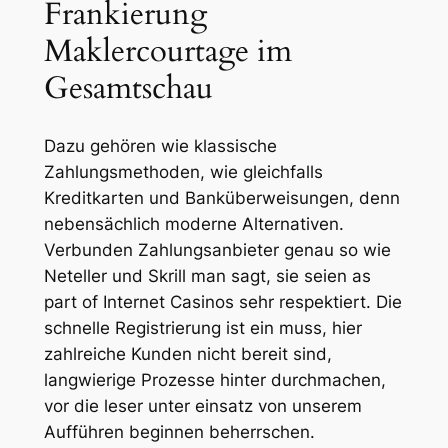
Frankierung
Maklercourtage im
Gesamtschau
Dazu gehören wie klassische
Zahlungsmethoden, wie gleichfalls
Kreditkarten und Banküberweisungen, denn
nebensächlich moderne Alternativen.
Verbunden Zahlungsanbieter genau so wie
Neteller und Skrill man sagt, sie seien as
part of Internet Casinos sehr respektiert. Die
schnelle Registrierung ist ein muss, hier
zahlreiche Kunden nicht bereit sind,
langwierige Prozesse hinter durchmachen,
vor die leser unter einsatz von unserem
Aufführen beginnen beherrschen.