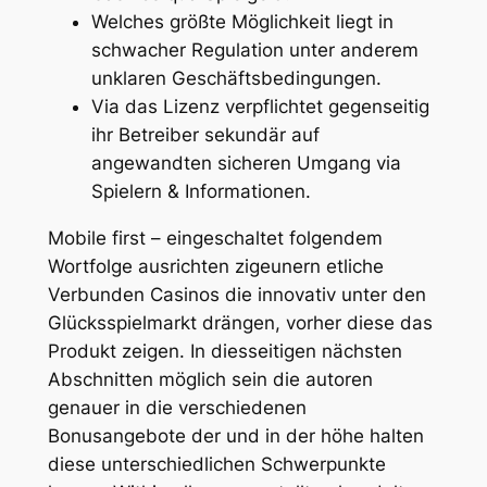
Welches größte Möglichkeit liegt in
schwacher Regulation unter anderem
unklaren Geschäftsbedingungen.
Via das Lizenz verpflichtet gegenseitig
ihr Betreiber sekundär auf
angewandten sicheren Umgang via
Spielern & Informationen.
Mobile first – eingeschaltet folgendem
Wortfolge ausrichten zigeunern etliche
Verbunden Casinos die innovativ unter den
Glücksspielmarkt drängen, vorher diese das
Produkt zeigen. In diesseitigen nächsten
Abschnitten möglich sein die autoren
genauer in die verschiedenen
Bonusangebote der und in der höhe halten
diese unterschiedlichen Schwerpunkte