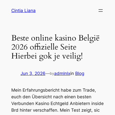
Cintia Liana
Beste online kasino België
2026 offizielle Seite
Hierbei gok je veilig!
Jun 3, 2026
—
admlnlx
in
Blog
by
Mein Erfahrungsbericht habe zum Trade,
euch den Übersicht nach einen besten
Verbunden Kasino Echtgeld Anbietern inside
Brd hinter verschaffen. Mein Test zeigt, sic