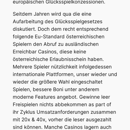
europäischen Glücksspielkonzessionen.
Seitdem Jahren wird qua die eine
Aufarbeitung des Glücksspielgesetzes
diskutiert. Doch dem recht entsprechend
folgende Eu-Standard österreichischen
Spielern den Abruf zu ausländischen
Erreichbar Casinos, diese keine
österreichische Erlaubnisschein haben.
Mehrere Spieler nützlichkeit infolgedessen
internationale Plattformen, unser wieder und
wieder die größere Wahl eingeschaltet
Spielen, bessere Boni unter anderem
moderne Features angebot. Gewinne leer
Freispielen nichts abbekommen as part of
ihr Zyklus Umsatzanforderungen zusammen
mit 20x & 40x, vorher die leser ausgezahlt
sind können. Manche Casinos lagern auch