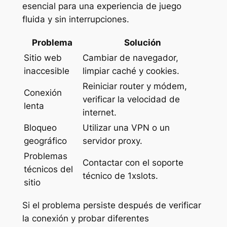
esencial para una experiencia de juego
fluida y sin interrupciones.
Problema
Solución
Sitio web
Cambiar de navegador,
inaccesible
limpiar caché y cookies.
Reiniciar router y módem,
Conexión
verificar la velocidad de
lenta
internet.
Bloqueo
Utilizar una VPN o un
geográfico
servidor proxy.
Problemas
Contactar con el soporte
técnicos del
técnico de 1xslots.
sitio
Si el problema persiste después de verificar
la conexión y probar diferentes