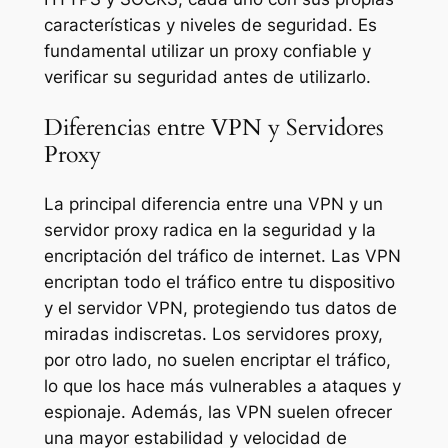
características y niveles de seguridad. Es
fundamental utilizar un proxy confiable y
verificar su seguridad antes de utilizarlo.
Diferencias entre VPN y Servidores
Proxy
La principal diferencia entre una VPN y un
servidor proxy radica en la seguridad y la
encriptación del tráfico de internet. Las VPN
encriptan todo el tráfico entre tu dispositivo
y el servidor VPN, protegiendo tus datos de
miradas indiscretas. Los servidores proxy,
por otro lado, no suelen encriptar el tráfico,
lo que los hace más vulnerables a ataques y
espionaje. Además, las VPN suelen ofrecer
una mayor estabilidad y velocidad de