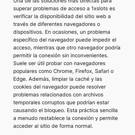
Una de las soluciones más directas para
superar problemas de acceso a 1xslots es
verificar la disponibilidad del sitio web a
través de diferentes navegadores o
dispositivos. En ocasiones, un problema
específico del navegador puede impedir el
acceso, mientras que otro navegador podría
permitir la conexión sin inconvenientes.
Suele ser útil probar con navegadores
populares como Chrome, Firefox, Safari o
Edge. Además, limpiar la caché y las
cookies del navegador puede resolver
problemas relacionados con archivos
temporales corruptos que podrían estar
causando el bloqueo. Esta práctica sencilla
a menudo restablece la conexión y permite
acceder al sitio de forma normal.