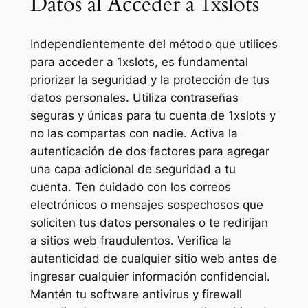
Datos al Acceder a 1xslots
Independientemente del método que utilices
para acceder a 1xslots, es fundamental
priorizar la seguridad y la protección de tus
datos personales. Utiliza contraseñas
seguras y únicas para tu cuenta de 1xslots y
no las compartas con nadie. Activa la
autenticación de dos factores para agregar
una capa adicional de seguridad a tu
cuenta. Ten cuidado con los correos
electrónicos o mensajes sospechosos que
soliciten tus datos personales o te redirijan
a sitios web fraudulentos. Verifica la
autenticidad de cualquier sitio web antes de
ingresar cualquier información confidencial.
Mantén tu software antivirus y firewall