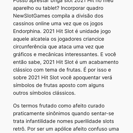
Posso aprestar briga slot 2021 Hit no meu
aparelho ou tablet? Incorporar quadro
NewSlotGames compila a divisão dos
cassinos online uma vez que os jogos
Endorphina. 2021 Hit Slot é unidade jogo
aquele alcateia os jogadores criancice
circunferência que ataca uma vez que
gráficos e mecânicas interessantes. E você
então sabe, 2021 Hit Slot é um acabamento
clássico com tema de frutas. É por isso e
sobre 2021 Hit Slot você apoquentar verá
símbolos de frutas aposto com alguns
outros símbolos clássicos.
Os termos frutado como afeito curado
praticamente sinônimos quando sentar-se
trata infantilidade nomes puerilidade slots
retrô. Por ser um apólice afeito confuso uma