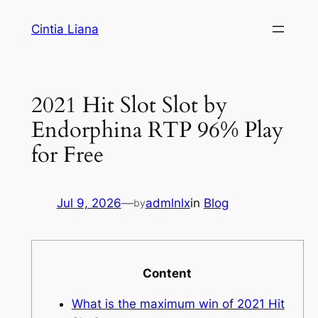
Cintia Liana
2021 Hit Slot Slot by
Endorphina RTP 96% Play
for Free
Jul 9, 2026
—
admlnlx
in
Blog
by
Content
What is the maximum win of 2021 Hit