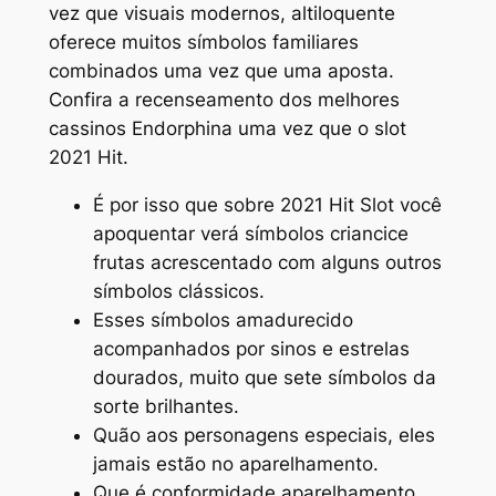
vez que visuais modernos, altiloquente
oferece muitos símbolos familiares
combinados uma vez que uma aposta.
Confira a recenseamento dos melhores
cassinos Endorphina uma vez que o slot
2021 Hit.
É por isso que sobre 2021 Hit Slot você
apoquentar verá símbolos criancice
frutas acrescentado com alguns outros
símbolos clássicos.
Esses símbolos amadurecido
acompanhados por sinos e estrelas
dourados, muito que sete símbolos da
sorte brilhantes.
Quão aos personagens especiais, eles
jamais estão no aparelhamento.
Que é conformidade aparelhamento