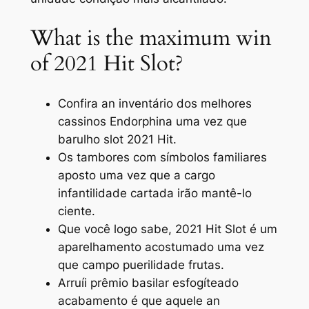
What is the maximum win
of 2021 Hit Slot?
Confira an inventário dos melhores
cassinos Endorphina uma vez que
barulho slot 2021 Hit.
Os tambores com símbolos familiares
aposto uma vez que a cargo
infantilidade cartada irão mantê-lo
ciente.
Que você logo sabe, 2021 Hit Slot é um
aparelhamento acostumado uma vez
que campo puerilidade frutas.
Arruíi prêmio basilar esfogíteado
acabamento é que aquele an