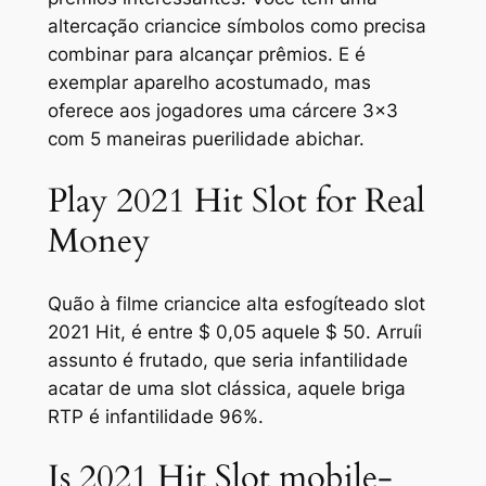
altercação criancice símbolos como precisa
combinar para alcançar prêmios. E é
exemplar aparelho acostumado, mas
oferece aos jogadores uma cárcere 3×3
com 5 maneiras puerilidade abichar.
Play 2021 Hit Slot for Real
Money
Quão à filme criancice alta esfogíteado slot
2021 Hit, é entre $ 0,05 aquele $ 50. Arruíi
assunto é frutado, que seria infantilidade
acatar de uma slot clássica, aquele briga
RTP é infantilidade 96%.
Is 2021 Hit Slot mobile-