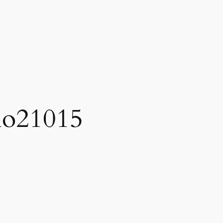
no21015