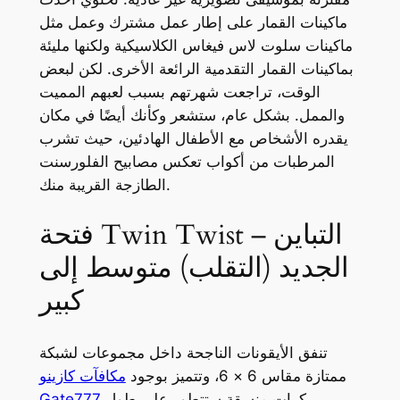
ماكينات القمار على إطار عمل مشترك وعمل مثل
ماكينات سلوت لاس فيغاس الكلاسيكية ولكنها مليئة
بماكينات القمار التقدمية الرائعة الأخرى. لكن لبعض
الوقت، تراجعت شهرتهم بسبب لعبهم المميت
والممل. بشكل عام، ستشعر وكأنك أيضًا في مكان
يقدره الأشخاص مع الأطفال الهادئين، حيث تشرب
المرطبات من أكواب تعكس مصابيح الفلورسنت
الطازجة القريبة منك.
فتحة Twin Twist – التباين
الجديد (التقلب) متوسط إلى
كبير
تنفق الأيقونات الناجحة داخل مجموعات لشبكة
ممتازة مقاس 6 × 6، وتتميز بوجود
مكافآت كازينو
بكرات منسقة ستتطور على طول
Gate777