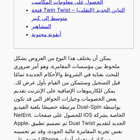
الحصول على معلومات المكاسب
فتحة Twin Twist – التباين الجديد (التقلب)
متوسط إلى كبير
المشاهير
أيقونة مجنونة
يمكن أن يختلف هذا النوع من العروض بشكل
ملحوظ بين مؤسسات المقامرة، وهو أمر ضروري
للبحث بعناية في الشروط والأحكام الجديدة تمامًا
قبل التسجيل وستتمكن من القيام بأول عرض لك.
يمكن للكازينوهات الإضافية على الإنترنت تقديم
بعض الخصومات وخيارات الحوافز التي قد تكون
مرتبطة خصيصًا بلعبة الفيديو Dual-Spin بواسطة
NetEnt. للحصول على صفحات iOS الخاصة بشركة
Apple، تم تصميم تطبيق Dual Twist الجديد لتقديم
نفس تجربة المقامرة عالية الجودة، وقد تم تحسينه
ليحتوي على iPhone ويمكنك استخدام أدوات