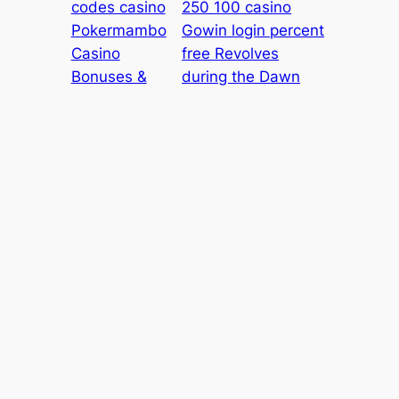
codes casino
250 100 casino
Pokermambo
Gowin login percent
Casino
free Revolves
Bonuses &
during the Dawn
Offers inside
Gambling enterprise
the Ireland
→
Cintia Liana
About
Privacy
Social
Team
Privacy Policy
Facebook
History
Terms and Conditions
Instagram
Careers
Contact Us
Twitter/X